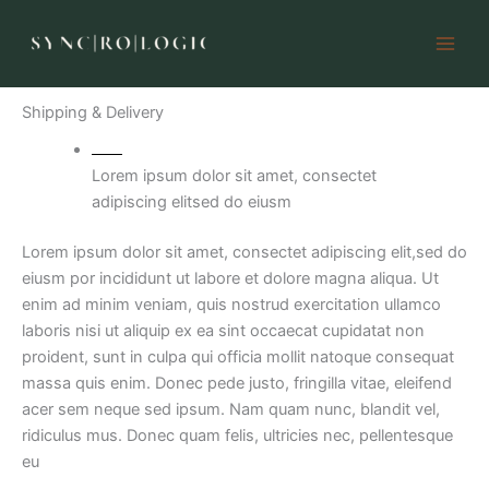
Help & Info
Skip
to
content
Help & Info
Shipping & Delivery
Lorem ipsum dolor sit amet, consectet
adipiscing elitsed do eiusm
Lorem ipsum dolor sit amet, consectet adipiscing elit,sed do
eiusm por incididunt ut labore et dolore magna aliqua. Ut
enim ad minim veniam, quis nostrud exercitation ullamco
laboris nisi ut aliquip ex ea sint occaecat cupidatat non
proident, sunt in culpa qui officia mollit natoque consequat
massa quis enim. Donec pede justo, fringilla vitae, eleifend
acer sem neque sed ipsum. Nam quam nunc, blandit vel,
ridiculus mus. Donec quam felis, ultricies nec, pellentesque
eu